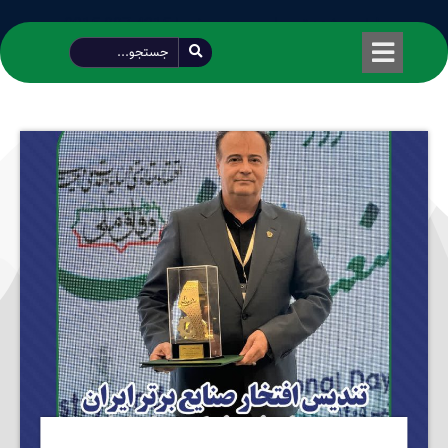
طراحی شده توسط محمود سیفی | 4215 887 0915