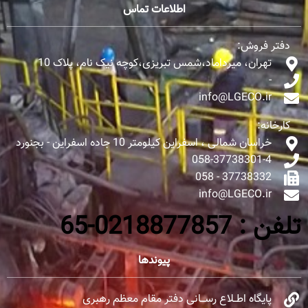
اطلاعات تماس
دفتر فروش:
تهران، میرداماد،شمس تبریزی،کوچه نیک نام، پلاک 10
-
info@LGECO.ir
کارخانه:
خراسان شمالی ، اسفراین کیلومتر 10 جاده اسفراین - بجنورد
058-37738301-4
37738332 - 058
info@LGECO.ir
تلفن : 0218877857-65
پیوندها
پایگاه اطــلاع رســـانی دفتر مقام معظم رهبری