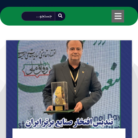
طراحی شده توسط محمود سیفی | 4215 887 0915