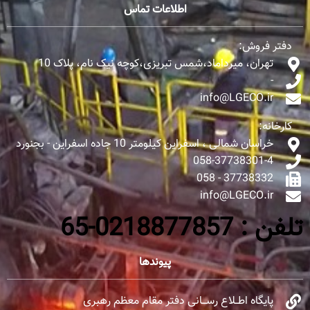
اطلاعات تماس
دفتر فروش:
تهران، میرداماد،شمس تبریزی،کوچه نیک نام، پلاک 10
-
info@LGECO.ir
کارخانه:
خراسان شمالی ، اسفراین کیلومتر 10 جاده اسفراین - بجنورد
058-37738301-4
37738332 - 058
info@LGECO.ir
تلفن : 0218877857-65
پیوندها
پایگاه اطــلاع رســـانی دفتر مقام معظم رهبری