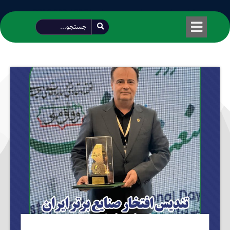
طراحی شده توسط محمود سیفی | 4215 887 0915