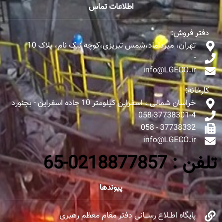
اطلاعات تماس
دفتر فروش:
تهران، میرداماد،شمس تبریزی،کوچه نیک نام، پلاک 10
-
info@LGECO.ir
کارخانه:
خراسان شمالی ، اسفراین کیلومتر 10 جاده اسفراین - بجنورد
058-37738301-4
37738332 - 058
info@LGECO.ir
تلفن : 0218877857-65
پیوندها
پایگاه اطــلاع رســـانی دفتر مقام معظم رهبری