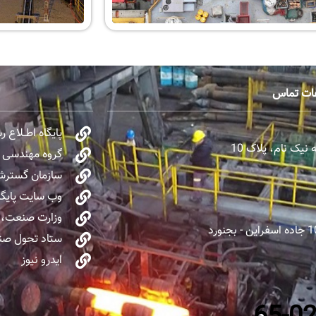
عات تماس
پایگاه اطــلاع 
یک نام، پلاک 10
گروه مهندسی و 
سازمان گسترش 
وب سایت پایگا
وزارت صنعت، 
ستاد تحول صنا
ایدرو نیوز