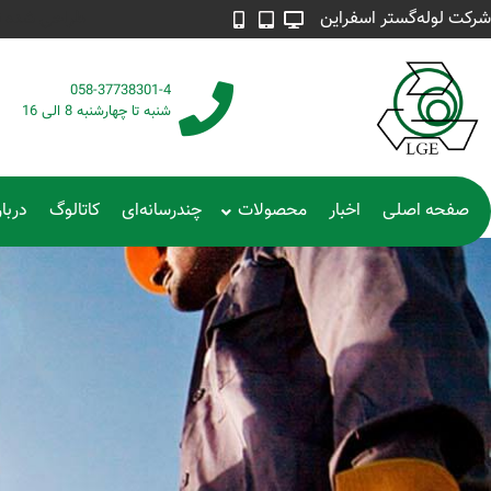
شرکت لوله‌گستر اسفراین
طراحی شده توسط م
058-37738301-4
شنبه تا چهارشنبه 8 الی 16
صفحه اصلی
اخبار
محصولات
چندرسانه‌ای
کاتالوگ
دربار