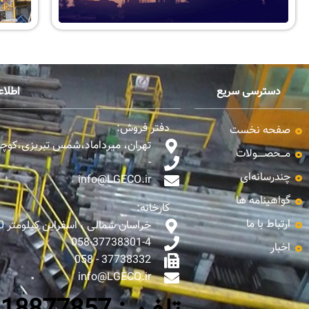
دسترسی سریع
اطلا
دفتر فروش:
صفحه نخست
تهران، میرداماد،شمس تبریزی،کوچه ن
مـــحصـــــولات
-
چندرسانه‌ای
info@LGECO.ir
گواهینامه ها
کارخانه:
ارتباط با ما
خراسان شمالی ، اسفراین کیلومتر 10 جاده اسفراین - بجنورد
058-37738301-4
اخبار
37738332 - 058
info@LGECO.ir