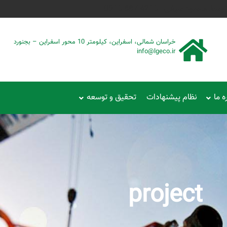
حمود سیفی | 4215 887 0915
خراسان شمالی، اسفراین، کیلومتر 10 محور اسفراین – بجنورد
info@lgeco.ir
ه ما
نظام پیشنهادات
تحقیق و توسعه
project