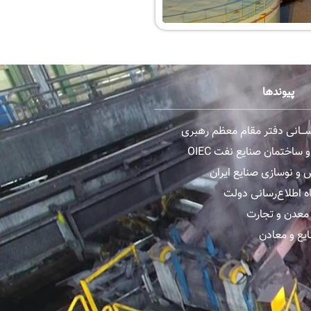
پیوندها
رســـانی دفتر مقام معظم رهبری
ساختمان صنایع نفت OIEC
و نوسازی صنایع ایران
ه اطلاع‌رسانی دولت
معدن و تجارت
یع و معادن